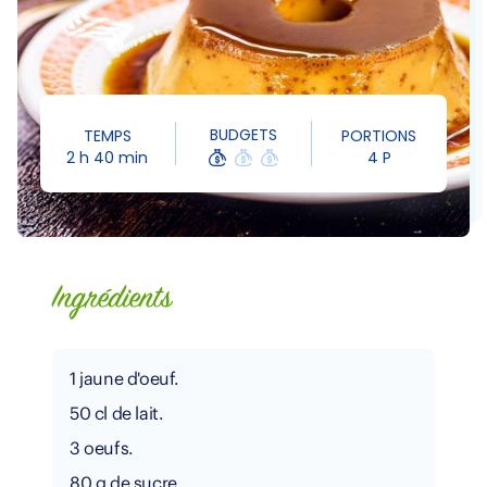
BUDGETS
TEMPS
PORTIONS
2 h 40 min
4 P
Ingrédients
1 jaune d'oeuf.
50 cl de lait.
3 oeufs.
80 g de sucre.