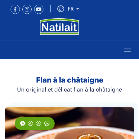
Aller
au
Toggle Dropdown
FR
contenu
principal
Togg
navi
Flan à la châtaigne
Un original et délicat flan à la châtaigne