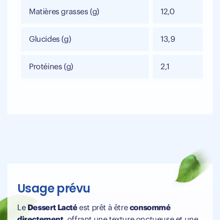
Matières grasses (g)
12,0
Glucides (g)
13,9
Protéines (g)
2,1
Usage prévu
Le
Dessert Lacté
est prêt à être
consommé
directement
, offrant une texture onctueuse et une