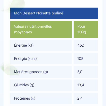
Mon Dessert Noisette praliné
Valeurs nutritionnelles
Pour
moyennes
100g
Énergie (kJ)
452
Energie (kcal)
108
Matières grasses (g)
5,0
Glucides (g)
13,4
Protéines (g)
2,4