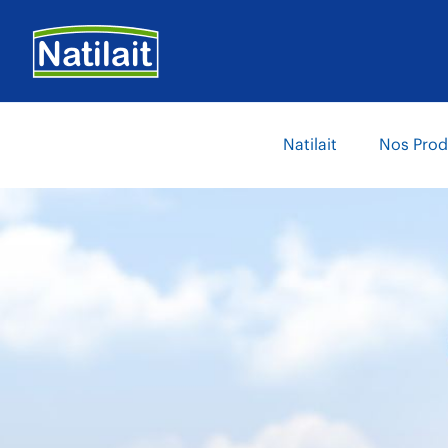
Aller
au
contenu
principal
Main
Natilait
Nos Prod
navigation