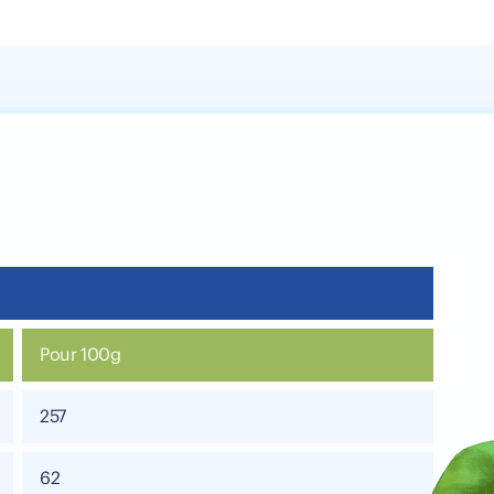
Pour 100g
257
62