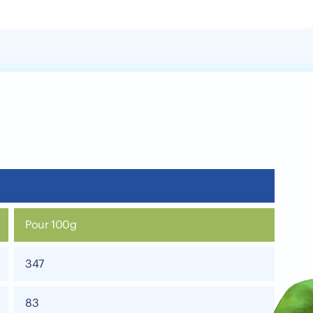
Pour 100g
347
83