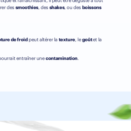
ique et rafraîchissant, il peut être dégusté à tout
arer des
smoothies
, des
shakes
, ou des
boissons
ture de froid
peut altérer la
texture
, le
goût
et la
pourrait entraîner une
contamination
.