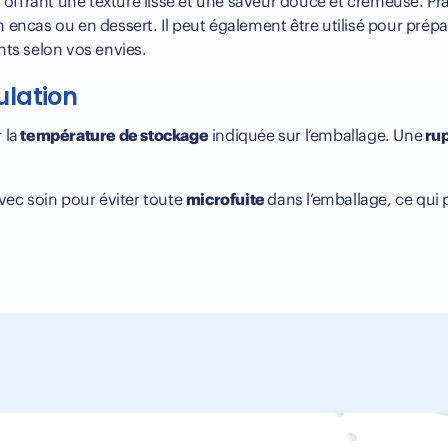
, offrant une texture lisse et une saveur douce et crémeuse. Prat
n encas ou en dessert. Il peut également être utilisé pour prép
ents selon vos envies.
ulation
 la
température de stockage
indiquée sur l’emballage. Une
rup
avec soin pour éviter toute
microfuite
dans l’emballage, ce qui 