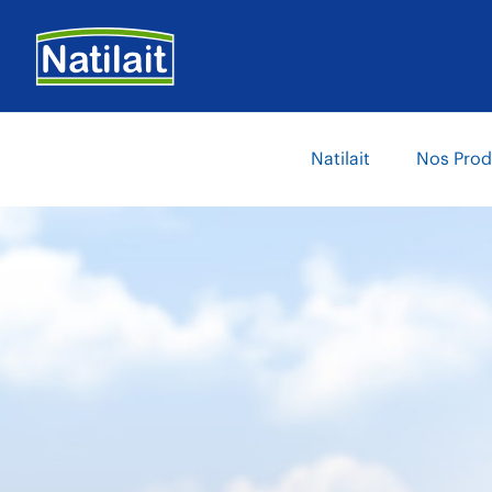
Aller
au
contenu
principal
Main
Natilait
Nos Prod
navigation