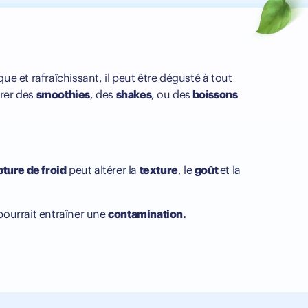
ue et rafraîchissant, il peut être dégusté à tout
arer des
smoothies
, des
shakes
, ou des
boissons
pture de froid
peut altérer la
texture
, le
goût
et la
pourrait entraîner une
contamination.