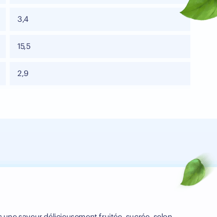
3,4
15,5
2,9
c une saveur délicieusement fruitée, sucrée, selon