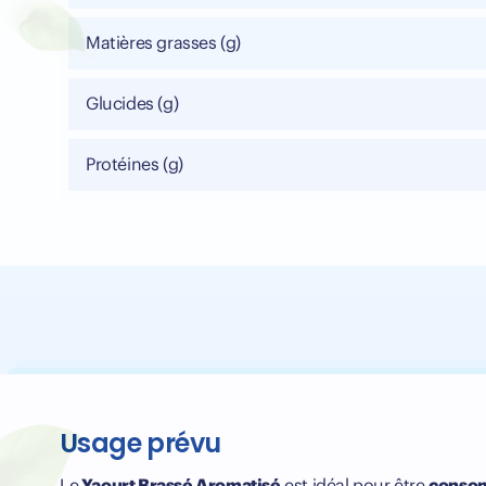
Matières grasses (g)
Glucides (g)
Protéines (g)
Usage prévu
Le
Yaourt Brassé Aromatisé
est idéal pour être
conso