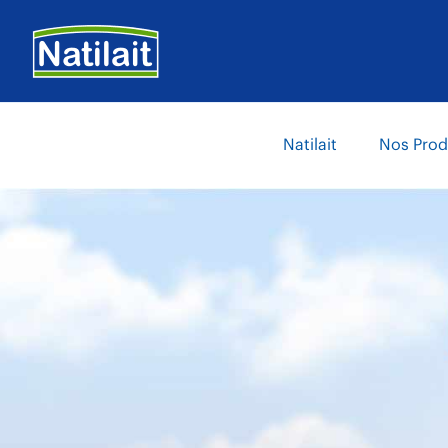
Aller
au
contenu
principal
Main
Natilait
Nos Prod
navigation