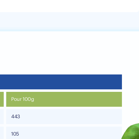
Pour 100g
443
105