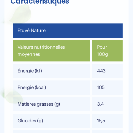
Caractéristiques
Etuvé Nature
Valeurs nutritionnelles
Pour
moyennes
100g
Énergie (kJ)
443
Energie (kcal)
105
Matières grasses (g)
3,4
Glucides (g)
15,5