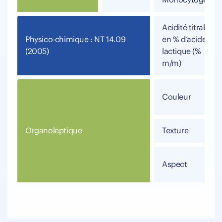
Monocytogène
Acidité titrable
Physico-chimique : NT 14.09
en % d’acide
(2005)
lactique (%
m/m)
Couleur
Organoleptique
Texture
Aspect