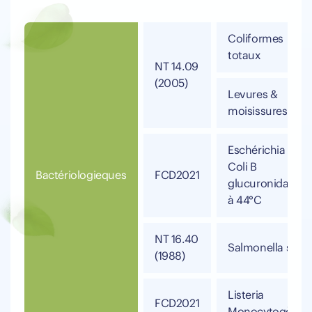
Coliformes
totaux
NT 14.09
(2005)
Levures &
moisissures
Eschérichia
Coli B
Bactériologieques
FCD2021
glucuronidase+
à 44°C
NT 16.40
Salmonella spp
(1988)
Listeria
FCD2021